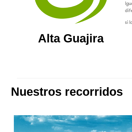
Igu
dif
si 
Alta Guajira
Nuestros recorridos