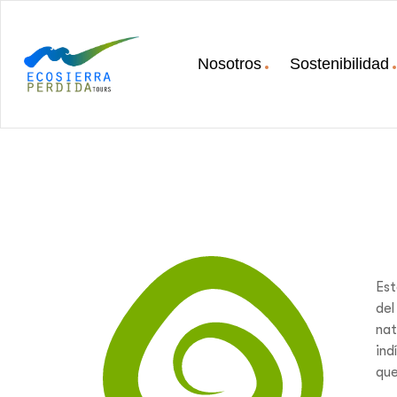
Nosotros
Sostenibilidad
Ecosierra
Perdida
Tours
Ecosierra
Perdida
Tours
Est
del
nat
ind
que